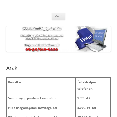
Kilépés
a
SOS Számítógép Javítás
tartalomba
Hétvégén és ünnepnapokon is. Munkánkra garanciát vállalunk.
Menü
Árak
Kiszállási díj:
Érdeklődjön
telefonon.
Számítógép javítás első óradíja:
9.990.-Ft
Hiba megállapítás, bevizsgálás:
5.000.-Ft
–
tól