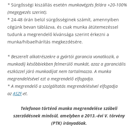
*
Sürgősségi kiszállás esetén
munkavégzés felára +20-100%
(megegyezés szerint).
* 24-48 órán belül sürgősséginek számít, amennyiben
cégünk bevan táblázva, és csak munka átütemezéssel
tudunk a megrendelő kívánsága szerint érkezni a
munka/hibaelhárítás megkezdésére.
* Beszerelt alkatrészekre a gyártói garancia vonatkozik, a
munkadíj későbbiekben felmerülő munkát, azaz a garanciális
eszközzel járó munkadíjat nem tartalmazza. A munka
megrendelésével ezt a megrendelő elfogadja.
* A megrendelő a szolgáltatás megrendelésével elfogadja
az
ASZF
-et.
Telefonon történő munka megrendelése szóbeli
szerződésnek minősül, amelyben a 2013.-évi V. törvény
(PTK) irányadóak.