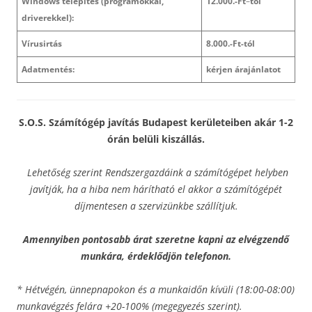
Windows telepítés (programokkal,
12.000.-Ft
–
tól
driverekkel):
Vírusirtás
8.000.-Ft-tól
Adatmentés:
kérjen árajánlatot
S.O.S. Számítógép javítás Budapest kerületeiben akár 1-2
órán belüli kiszállás.
Lehetőség szerint Rendszergazdáink a számítógépet helyben
javítják, ha a hiba nem hárítható el akkor a számítógépét
díjmentesen a szervizünkbe szállítjuk.
Amennyiben pontosabb árat szeretne kapni az elvégzendő
munkára, érdeklődjön telefonon.
* Hétvégén, ünnepnapokon és a munkaidőn kívüli (18:00-08:00)
munkavégzés felára +20-100% (megegyezés szerint).