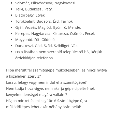
Solymár, Pilisvörösvár, Nagykovácsi.
Telki, Budakeszi, Páty.
Biatorbágy, Etyek.
Törökbálint, Budaörs, Érd, Tárnok.
Gyál, Vecsés, Maglód, Gyömrő, Mende.
Kerepes, Nagytarcsa, Kistarcsa, Csömör, Pécel.
Mogyoród, Fót, Gödöllő.
Dunakeszi, Göd, Sződ, Sződliget, Vác.
Ha a listában nem szereplő településről hív, kérjük
érdeklődjön telefonon.
Hiba merült fel számítógépe működésében, és nincs nyitva
a közelében szerviz?
Lassu, lefagy vagy nem indul el a számítógépe?
Nem tudja hova vigye, nem akarja gépe cipelésének
kényelmetlenségét magára vállalni?
Hívjon minket és mi segítünk! Számítógépe újra
működőképes lehet akár néhány órán belül!