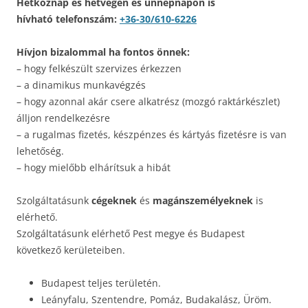
Hétköznap és hétvégén és ünnepnapon is
hívható telefonszám:
+36-30/610-6226
Hívjon bizalommal ha fontos önnek:
– hogy felkészült szervizes érkezzen
– a dinamikus munkavégzés
– hogy azonnal akár csere alkatrész (mozgó raktárkészlet)
álljon rendelkezésre
– a rugalmas fizetés, készpénzes és kártyás fizetésre is van
lehetőség.
– hogy mielőbb elhárítsuk a hibát
Szolgáltatásunk
cégeknek
és
magánszemélyeknek
is
elérhető.
Szolgáltatásunk elérhető Pest megye és Budapest
következő kerületeiben.
Budapest teljes területén.
Leányfalu, Szentendre, Pomáz, Budakalász, Üröm.