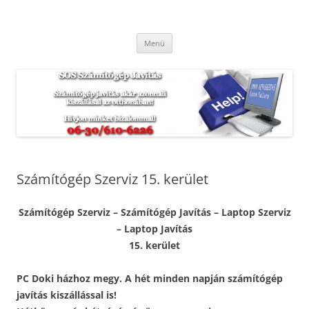
Kilépés
a
SOS Számítógép Javítás
tartalomba
Hétvégén és ünnepnapokon is. Munkánkra garanciát vállalunk.
Menü
Számítógép Szerviz 15. kerület
Számítógép Szerviz – Számítógép Javítás – Laptop Szerviz
– Laptop Javítás
15. kerület
PC Doki házhoz megy. A hét minden napján számítógép
javítás kiszállással is!