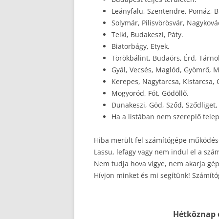
Leányfalu, Szentendre, Pomáz, 
Solymár, Pilisvörösvár, Nagykovác
Telki, Budakeszi, Páty.
Biatorbágy, Etyek.
Törökbálint, Budaörs, Érd, Tárno
Gyál, Vecsés, Maglód, Gyömrő, 
Kerepes, Nagytarcsa, Kistarcsa, 
Mogyoród, Fót, Gödöllő.
Dunakeszi, Göd, Sződ, Sződliget,
Ha a listában nem szereplő telep
Hiba merült fel számítógépe működésé
Lassu, lefagy vagy nem indul el a szá
Nem tudja hova vigye, nem akarja gép
Hívjon minket és mi segítünk! Számít
Hétköznap 