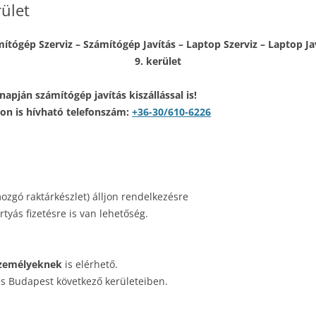
rület
ítógép Szerviz – Számítógép Javítás – Laptop Szerviz – Laptop Ja
9. kerület
pján számítógép javítás kiszállással is!
n is hívható telefonszám:
+36-30/610-6226
ozgó raktárkészlet) álljon rendelkezésre
tyás fizetésre is van lehetőség.
zemélyeknek
is elérhető.
és Budapest következő kerületeiben.