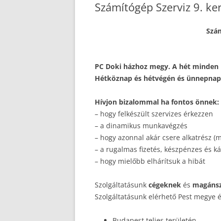
Számítógép Szerviz 9. ke
Szám
PC Doki házhoz megy. A hét minden na
Hétköznap és hétvégén és ünnepnapo
Hívjon bizalommal ha fontos önnek:
– hogy felkészült szervizes érkezzen
– a dinamikus munkavégzés
– hogy azonnal akár csere alkatrész (m
– a rugalmas fizetés, készpénzes és kár
– hogy mielőbb elhárítsuk a hibát
Szolgáltatásunk
cégeknek
és
magáns
Szolgáltatásunk elérhető Pest megye 
Budapest teljes területén.