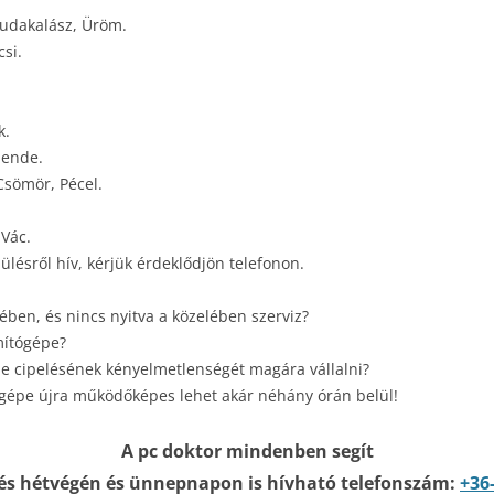
Budakalász, Üröm.
si.
k.
Mende.
Csömör, Pécel.
 Vác.
ülésről hív, kérjük érdeklődjön telefonon.
ben, és nincs nyitva a közelében szerviz?
mítógépe?
e cipelésének kényelmetlenségét magára vállalni?
ógépe újra működőképes lehet akár néhány órán belül!
A pc doktor mindenben segít
és hétvégén és ünnepnapon is hívható telefonszám:
+36