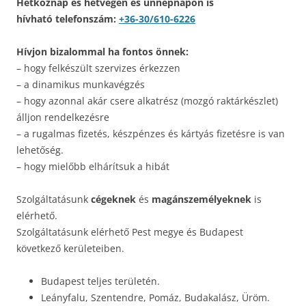
Hétköznap és hétvégén és ünnepnapon is
hívható telefonszám:
+36-30/610-6226
Hívjon bizalommal ha fontos önnek:
– hogy felkészült szervizes érkezzen
– a dinamikus munkavégzés
– hogy azonnal akár csere alkatrész (mozgó raktárkészlet)
álljon rendelkezésre
– a rugalmas fizetés, készpénzes és kártyás fizetésre is van
lehetőség.
– hogy mielőbb elhárítsuk a hibát
Szolgáltatásunk
cégeknek
és
magánszemélyeknek
is
elérhető.
Szolgáltatásunk elérhető Pest megye és Budapest
következő kerületeiben.
Budapest teljes területén.
Leányfalu, Szentendre, Pomáz, Budakalász, Üröm.