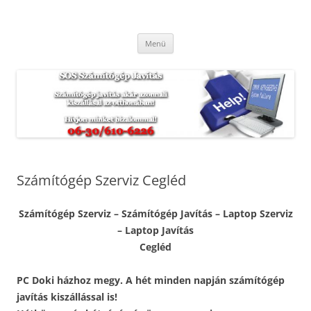
Kilépés
a
SOS Számítógép Javítás
tartalomba
Hétvégén és ünnepnapokon is. Munkánkra garanciát vállalunk.
Menü
Számítógép Szerviz Cegléd
Számítógép Szerviz – Számítógép Javítás – Laptop Szerviz
– Laptop Javítás
Cegléd
PC Doki házhoz megy. A hét minden napján számítógép
javítás kiszállással is!