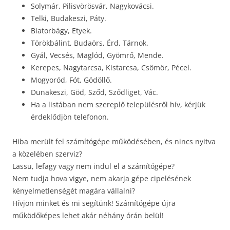
Solymár, Pilisvörösvár, Nagykovácsi.
Telki, Budakeszi, Páty.
Biatorbágy, Etyek.
Törökbálint, Budaörs, Érd, Tárnok.
Gyál, Vecsés, Maglód, Gyömrő, Mende.
Kerepes, Nagytarcsa, Kistarcsa, Csömör, Pécel.
Mogyoród, Fót, Gödöllő.
Dunakeszi, Göd, Sződ, Sződliget, Vác.
Ha a listában nem szereplő településről hív, kérjük
érdeklődjön telefonon.
Hiba merült fel számítógépe működésében, és nincs nyitva
a közelében szerviz?
Lassu, lefagy vagy nem indul el a számítógépe?
Nem tudja hova vigye, nem akarja gépe cipelésének
kényelmetlenségét magára vállalni?
Hívjon minket és mi segítünk! Számítógépe újra
működőképes lehet akár néhány órán belül!