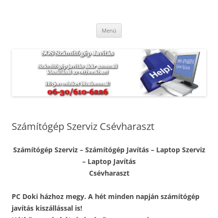
Kilépés
a
SOS Számítógép Javítás
tartalomba
Hétvégén és ünnepnapokon is. Munkánkra garanciát vállalunk.
Menü
Számítógép Szerviz Csévharaszt
Számítógép Szerviz – Számítógép Javítás – Laptop Szerviz
– Laptop Javítás
Csévharaszt
PC Doki házhoz megy. A hét minden napján számítógép
javítás kiszállással is!