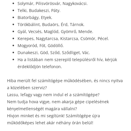
Solymár, Pilisvörösvár, Nagykovácsi.
Telki, Budakeszi, Páty.
Biatorbágy, Etyek.
Törökbálint, Budaörs, Érd, Tárnok.
Gyál, Vecsés, Maglód, Gyömrő, Mende.
Kerepes, Nagytarcsa, Kistarcsa, Csömör, Pécel.
Mogyoród, Fót, Gödöllő.
Dunakeszi, Göd, Sződ, Sződliget, Vác.
Ha a listában nem szereplő településről hív, kérjük
érdeklődjön telefonon.
Hiba merült fel számítógépe működésében, és nincs nyitva
a közelében szerviz?
Lassu, lefagy vagy nem indul el a számítógépe?
Nem tudja hova vigye, nem akarja gépe cipelésének
kényelmetlenségét magára vállalni?
Hívjon minket és mi segítünk! Számítógépe újra
működőképes lehet akár néhány órán belül!