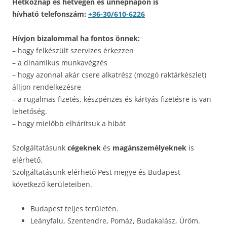
Hétköznap és hétvégén és ünnepnapon is
hívható telefonszám:
+36-30/610-6226
Hívjon bizalommal ha fontos önnek:
– hogy felkészült szervizes érkezzen
– a dinamikus munkavégzés
– hogy azonnal akár csere alkatrész (mozgó raktárkészlet)
álljon rendelkezésre
– a rugalmas fizetés, készpénzes és kártyás fizetésre is van
lehetőség.
– hogy mielőbb elhárítsuk a hibát
Szolgáltatásunk
cégeknek
és
magánszemélyeknek
is
elérhető.
Szolgáltatásunk elérhető Pest megye és Budapest
következő kerületeiben.
Budapest teljes területén.
Leányfalu, Szentendre, Pomáz, Budakalász, Üröm.