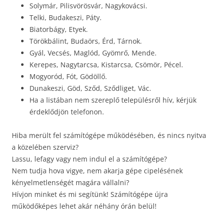
Solymár, Pilisvörösvár, Nagykovácsi.
Telki, Budakeszi, Páty.
Biatorbágy, Etyek.
Törökbálint, Budaörs, Érd, Tárnok.
Gyál, Vecsés, Maglód, Gyömrő, Mende.
Kerepes, Nagytarcsa, Kistarcsa, Csömör, Pécel.
Mogyoród, Fót, Gödöllő.
Dunakeszi, Göd, Sződ, Sződliget, Vác.
Ha a listában nem szereplő településről hív, kérjük
érdeklődjön telefonon.
Hiba merült fel számítógépe működésében, és nincs nyitva
a közelében szerviz?
Lassu, lefagy vagy nem indul el a számítógépe?
Nem tudja hova vigye, nem akarja gépe cipelésének
kényelmetlenségét magára vállalni?
Hívjon minket és mi segítünk! Számítógépe újra
működőképes lehet akár néhány órán belül!