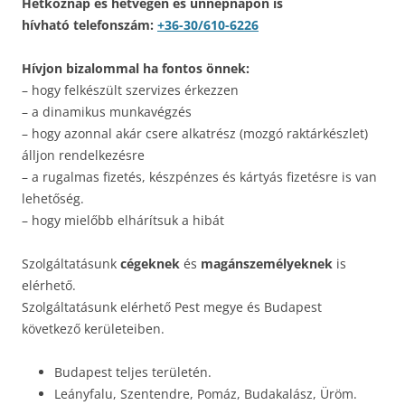
Hétköznap és hétvégén és ünnepnapon is
hívható telefonszám:
+36-30/610-6226
Hívjon bizalommal ha fontos önnek:
– hogy felkészült szervizes érkezzen
– a dinamikus munkavégzés
– hogy azonnal akár csere alkatrész (mozgó raktárkészlet)
álljon rendelkezésre
– a rugalmas fizetés, készpénzes és kártyás fizetésre is van
lehetőség.
– hogy mielőbb elhárítsuk a hibát
Szolgáltatásunk
cégeknek
és
magánszemélyeknek
is
elérhető.
Szolgáltatásunk elérhető Pest megye és Budapest
következő kerületeiben.
Budapest teljes területén.
Leányfalu, Szentendre, Pomáz, Budakalász, Üröm.