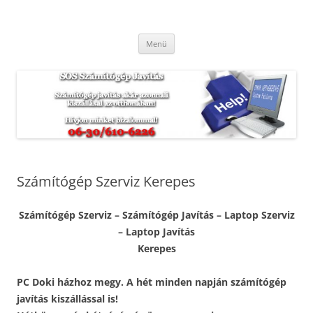
Kilépés
a
SOS Számítógép Javítás
tartalomba
Hétvégén és ünnepnapokon is. Munkánkra garanciát vállalunk.
Menü
Számítógép Szerviz Kerepes
Számítógép Szerviz – Számítógép Javítás – Laptop Szerviz
– Laptop Javítás
Kerepes
PC Doki házhoz megy. A hét minden napján számítógép
javítás kiszállással is!