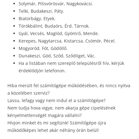
Solymár, Pilisvörösvár, Nagykovácsi.
Telki, Budakeszi, Páty.
Biatorbágy, Etyek.
Törökbálint, Budaörs, Érd, Tárnok.
Gyál, Vecsés, Maglód, Gyömrő, Mende.
Kerepes, Nagytarcsa, Kistarcsa, Csömör, Pécel.
Mogyoród, Fót, Gödöllő.
Dunakeszi, Göd, Sződ, Sződliget, Vác.
Ha a listában nem szereplő településről hív, kérjük
érdeklődjön telefonon.
Hiba merült fel számítógépe működésében, és nincs nyitva
a közelében szerviz?
Lassu, lefagy vagy nem indul el a számítógépe?
Nem tudja hova vigye, nem akarja gépe cipelésének
kényelmetlenségét magára vállalni?
Hívjon minket és mi segítünk! Számítógépe újra
működőképes lehet akár néhány órán belül!