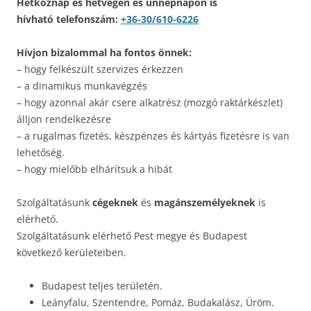
Hétköznap és hétvégén és ünnepnapon is
hívható telefonszám:
+36-30/610-6226
Hívjon bizalommal ha fontos önnek:
– hogy felkészült szervizes érkezzen
– a dinamikus munkavégzés
– hogy azonnal akár csere alkatrész (mozgó raktárkészlet)
álljon rendelkezésre
– a rugalmas fizetés, készpénzes és kártyás fizetésre is van
lehetőség.
– hogy mielőbb elhárítsuk a hibát
Szolgáltatásunk
cégeknek
és
magánszemélyeknek
is
elérhető.
Szolgáltatásunk elérhető Pest megye és Budapest
következő kerületeiben.
Budapest teljes területén.
Leányfalu, Szentendre, Pomáz, Budakalász, Üröm.