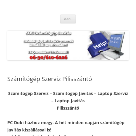
Kilépés
a
SOS Számítógép Javítás
tartalomba
Hétvégén és ünnepnapokon is. Munkánkra garanciát vállalunk.
Menü
Számítógép Szerviz Pilisszántó
Számítógép Szerviz – Számítógép Javítás – Laptop Szerviz
– Laptop Javítás
Pilisszántó
PC Doki házhoz megy. A hét minden napján számítógép
javítás kiszállással is!