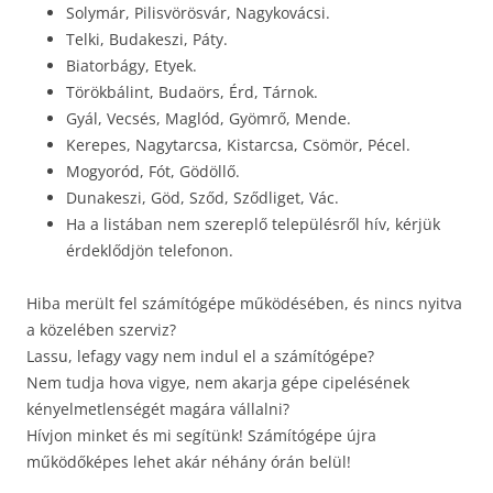
Solymár, Pilisvörösvár, Nagykovácsi.
Telki, Budakeszi, Páty.
Biatorbágy, Etyek.
Törökbálint, Budaörs, Érd, Tárnok.
Gyál, Vecsés, Maglód, Gyömrő, Mende.
Kerepes, Nagytarcsa, Kistarcsa, Csömör, Pécel.
Mogyoród, Fót, Gödöllő.
Dunakeszi, Göd, Sződ, Sződliget, Vác.
Ha a listában nem szereplő településről hív, kérjük
érdeklődjön telefonon.
Hiba merült fel számítógépe működésében, és nincs nyitva
a közelében szerviz?
Lassu, lefagy vagy nem indul el a számítógépe?
Nem tudja hova vigye, nem akarja gépe cipelésének
kényelmetlenségét magára vállalni?
Hívjon minket és mi segítünk! Számítógépe újra
működőképes lehet akár néhány órán belül!