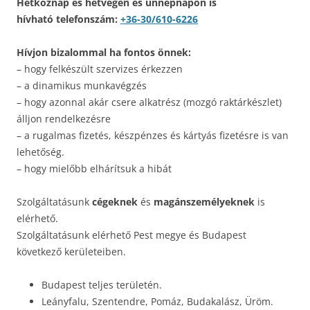
Hétköznap és hétvégén és ünnepnapon is
hívható telefonszám:
+36-30/610-6226
Hívjon bizalommal ha fontos önnek:
– hogy felkészült szervizes érkezzen
– a dinamikus munkavégzés
– hogy azonnal akár csere alkatrész (mozgó raktárkészlet)
álljon rendelkezésre
– a rugalmas fizetés, készpénzes és kártyás fizetésre is van
lehetőség.
– hogy mielőbb elhárítsuk a hibát
Szolgáltatásunk
cégeknek
és
magánszemélyeknek
is
elérhető.
Szolgáltatásunk elérhető Pest megye és Budapest
következő kerületeiben.
Budapest teljes területén.
Leányfalu, Szentendre, Pomáz, Budakalász, Üröm.