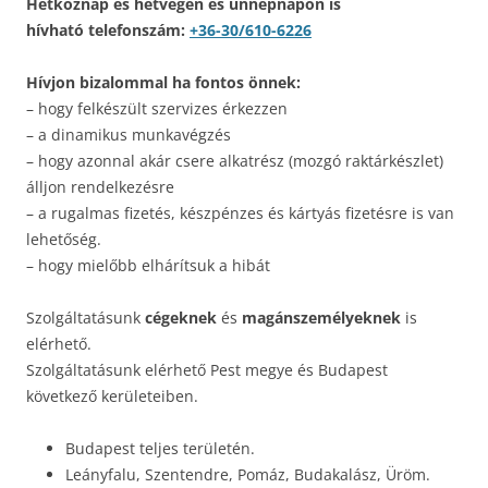
Hétköznap és hétvégén és ünnepnapon is
hívható telefonszám:
+36-30/610-6226
Hívjon bizalommal ha fontos önnek:
– hogy felkészült szervizes érkezzen
– a dinamikus munkavégzés
– hogy azonnal akár csere alkatrész (mozgó raktárkészlet)
álljon rendelkezésre
– a rugalmas fizetés, készpénzes és kártyás fizetésre is van
lehetőség.
– hogy mielőbb elhárítsuk a hibát
Szolgáltatásunk
cégeknek
és
magánszemélyeknek
is
elérhető.
Szolgáltatásunk elérhető Pest megye és Budapest
következő kerületeiben.
Budapest teljes területén.
Leányfalu, Szentendre, Pomáz, Budakalász, Üröm.