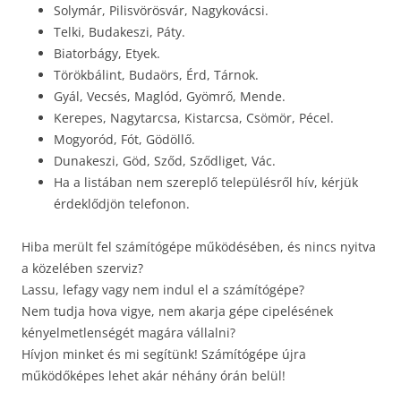
Solymár, Pilisvörösvár, Nagykovácsi.
Telki, Budakeszi, Páty.
Biatorbágy, Etyek.
Törökbálint, Budaörs, Érd, Tárnok.
Gyál, Vecsés, Maglód, Gyömrő, Mende.
Kerepes, Nagytarcsa, Kistarcsa, Csömör, Pécel.
Mogyoród, Fót, Gödöllő.
Dunakeszi, Göd, Sződ, Sződliget, Vác.
Ha a listában nem szereplő településről hív, kérjük
érdeklődjön telefonon.
Hiba merült fel számítógépe működésében, és nincs nyitva
a közelében szerviz?
Lassu, lefagy vagy nem indul el a számítógépe?
Nem tudja hova vigye, nem akarja gépe cipelésének
kényelmetlenségét magára vállalni?
Hívjon minket és mi segítünk! Számítógépe újra
működőképes lehet akár néhány órán belül!