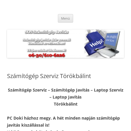
Kilépés
a
SOS Számítógép Javítás
tartalomba
Hétvégén és ünnepnapokon is. Munkánkra garanciát vállalunk.
Menü
Számítógép Szerviz Törökbálint
Számítógép Szerviz – Számítógép Javítás – Laptop Szerviz
– Laptop Javítás
Törökbálint
PC Doki házhoz megy. A hét minden napján számítógép
javítás kiszállással is!