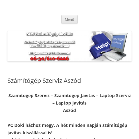
Kilépés
a
SOS Számítógép Javítás
tartalomba
Hétvégén és ünnepnapokon is. Munkánkra garanciát vállalunk.
Menü
Számítógép Szerviz Aszód
Számítógép Szerviz – Számítógép Javítás – Laptop Szerviz
– Laptop Javítás
Aszód
PC Doki házhoz megy. A hét minden napján számítógép
javítás kiszállással is!