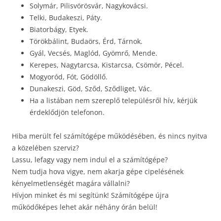
Solymár, Pilisvörösvár, Nagykovácsi.
Telki, Budakeszi, Páty.
Biatorbágy, Etyek.
Törökbálint, Budaörs, Érd, Tárnok.
Gyál, Vecsés, Maglód, Gyömrő, Mende.
Kerepes, Nagytarcsa, Kistarcsa, Csömör, Pécel.
Mogyoród, Fót, Gödöllő.
Dunakeszi, Göd, Sződ, Sződliget, Vác.
Ha a listában nem szereplő településről hív, kérjük
érdeklődjön telefonon.
Hiba merült fel számítógépe működésében, és nincs nyitva
a közelében szerviz?
Lassu, lefagy vagy nem indul el a számítógépe?
Nem tudja hova vigye, nem akarja gépe cipelésének
kényelmetlenségét magára vállalni?
Hívjon minket és mi segítünk! Számítógépe újra
működőképes lehet akár néhány órán belül!