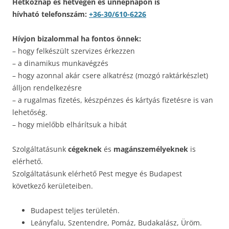
Hétköznap és hétvégén és ünnepnapon is
hívható telefonszám:
+36-30/610-6226
Hívjon bizalommal ha fontos önnek:
– hogy felkészült szervizes érkezzen
– a dinamikus munkavégzés
– hogy azonnal akár csere alkatrész (mozgó raktárkészlet)
álljon rendelkezésre
– a rugalmas fizetés, készpénzes és kártyás fizetésre is van
lehetőség.
– hogy mielőbb elhárítsuk a hibát
Szolgáltatásunk
cégeknek
és
magánszemélyeknek
is
elérhető.
Szolgáltatásunk elérhető Pest megye és Budapest
következő kerületeiben.
Budapest teljes területén.
Leányfalu, Szentendre, Pomáz, Budakalász, Üröm.