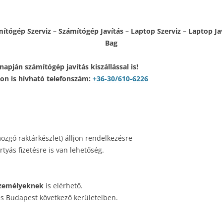
ítógép Szerviz – Számítógép Javítás – Laptop Szerviz – Laptop Ja
Bag
pján számítógép javítás kiszállással is!
n is hívható telefonszám:
+36-30/610-6226
ozgó raktárkészlet) álljon rendelkezésre
tyás fizetésre is van lehetőség.
zemélyeknek
is elérhető.
és Budapest következő kerületeiben.