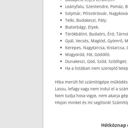
Leányfalu, Szentendre, Pomáz, 
Solymár, Pilisvörösvár, Nagykovác
Telki, Budakeszi, Páty.
Biatorbágy, Etyek.
Törökbálint, Budaörs, Érd, Tárno
Gyál, Vecsés, Maglód, Gyömrő, 
Kerepes, Nagytarcsa, Kistarcsa, 
Mogyoród, Fót, Gödöllő.
Dunakeszi, Göd, Sződ, Sződliget,
Ha a listában nem szereplő telep
Hiba merült fel számítógépe működésé
Lassu, lefagy vagy nem indul el a szá
Nem tudja hova vigye, nem akarja gép
Hívjon minket és mi segítünk! Számít
Hétköznap 