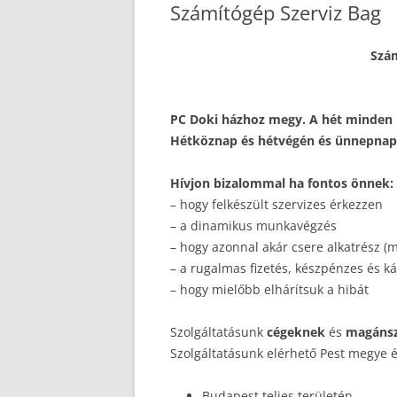
Számítógép Szerviz Bag
Szám
PC Doki házhoz megy. A hét minden na
Hétköznap és hétvégén és ünnepnapo
Hívjon bizalommal ha fontos önnek:
– hogy felkészült szervizes érkezzen
– a dinamikus munkavégzés
– hogy azonnal akár csere alkatrész (m
– a rugalmas fizetés, készpénzes és kár
– hogy mielőbb elhárítsuk a hibát
Szolgáltatásunk
cégeknek
és
magáns
Szolgáltatásunk elérhető Pest megye 
Budapest teljes területén.