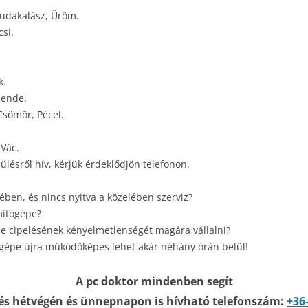
Budakalász, Üröm.
si.
k.
Mende.
Csömör, Pécel.
 Vác.
ülésről hív, kérjük érdeklődjön telefonon.
ben, és nincs nyitva a közelében szerviz?
mítógépe?
e cipelésének kényelmetlenségét magára vállalni?
ógépe újra működőképes lehet akár néhány órán belül!
A pc doktor mindenben segít
és hétvégén és ünnepnapon is hívható telefonszám:
+36